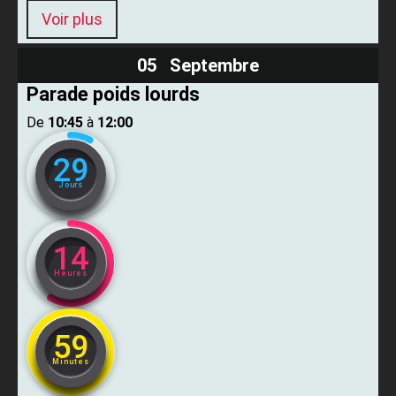
Voir plus
05 Septembre
Parade poids lourds
De ​
10:45
​ à ​
12:00
29
Jours
14
Heures
59
Minutes