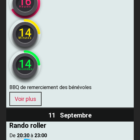
16
Heures
14
Minutes
13
Secondes
BBQ de remerciement des bénévoles
Voir plus
11 Septembre
Rando roller
De ​
20:30
​ à ​
23:00