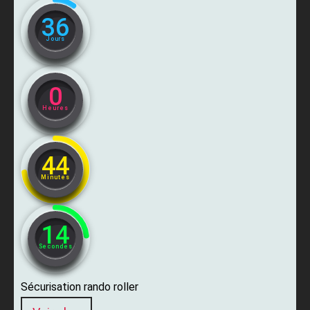
36
Jours
0
Heures
44
Minutes
13
Secondes
Sécurisation rando roller