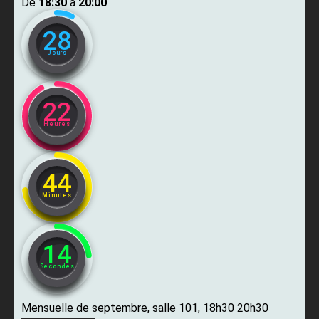
De ​
18:30
​ à ​
20:00
28
Jours
22
Heures
44
Minutes
13
Secondes
Mensuelle de septembre, salle 101, 18h30 20h30