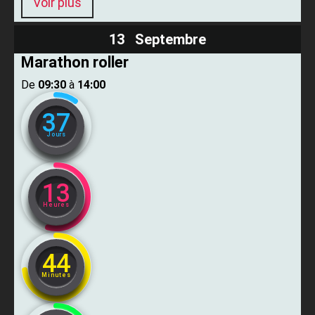
Voir plus
13 Septembre
Marathon roller
De ​
09:30
​ à ​
14:00
37
Jours
13
Heures
44
Minutes