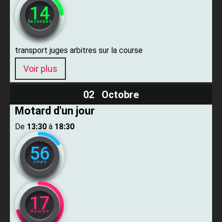
13
Secondes
transport juges arbitres sur la course
Voir plus
02 Octobre
Motard d'un jour
De ​
13:30
​ à ​
18:30
56
Jours
17
Heures