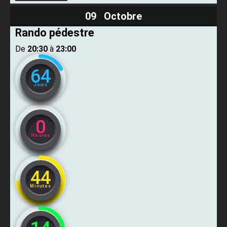
09 Octobre
Rando pédestre
De ​
20:30
​ à ​
23:00
64
Jours
0
Heures
44
Minutes