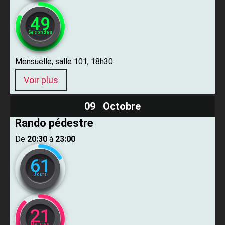
47
Secondes
Mensuelle, salle 101, 18h30.
Voir plus
09 Octobre
Rando pédestre
De ​
20:30
​ à ​
23:00
61
Jours
21
Heures