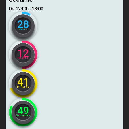
De ​
12:00
​ à ​
18:00
28
Jours
12
Heures
41
Minutes
47
Secondes