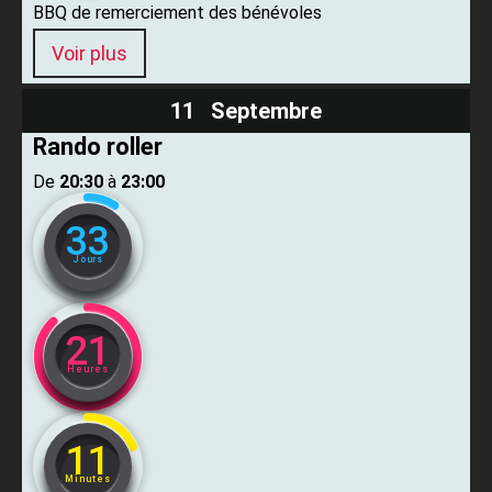
BBQ de remerciement des bénévoles
Voir plus
11 Septembre
Rando roller
De ​
20:30
​ à ​
23:00
33
Jours
21
Heures
11
Minutes