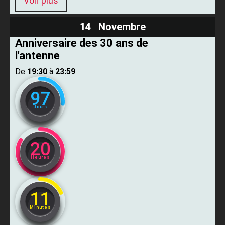
Voir plus
14 Novembre
Anniversaire des 30 ans de
l'antenne
De ​
19:30
​ à ​
23:59
97
Jours
20
Heures
11
Minutes