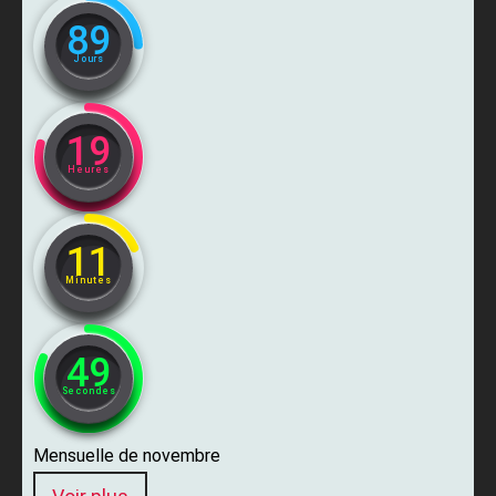
89
Jours
19
Heures
11
Minutes
47
Secondes
Mensuelle de novembre