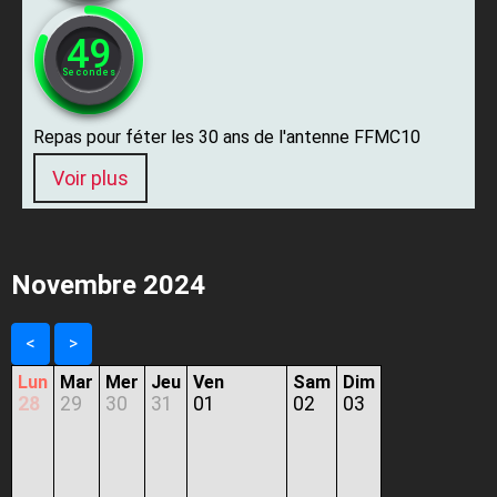
47
Secondes
Repas pour féter les 30 ans de l'antenne FFMC10
Voir plus
Novembre 2024
<
>
Lun
Mar
Mer
Jeu
Ven
Sam
Dim
28
29
30
31
01
02
03