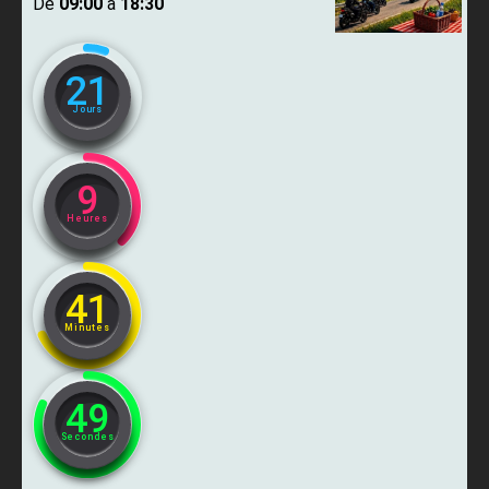
De ​
09:00
​ à ​
18:30
21
Jours
9
Heures
41
Minutes
47
Secondes