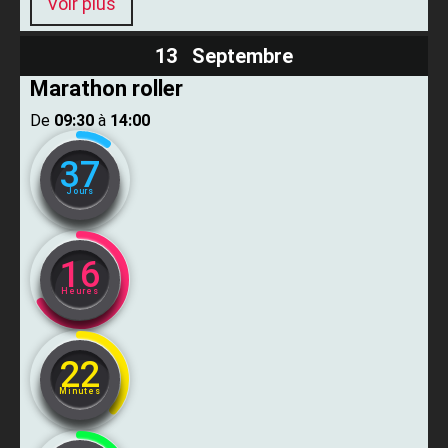
Voir plus
13 Septembre
Marathon roller
De ​
09:30
​ à ​
14:00
37
Jours
16
Heures
22
Minutes