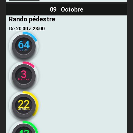
09 Octobre
Rando pédestre
De ​
20:30
​ à ​
23:00
64
Jours
3
Heures
22
Minutes