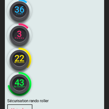
36
Jours
3
Heures
22
Minutes
42
Secondes
Sécurisation rando roller