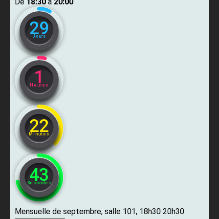
De ​
18:30
​ à ​
20:00
29
Jours
1
Heures
22
Minutes
42
Secondes
Mensuelle de septembre, salle 101, 18h30 20h30