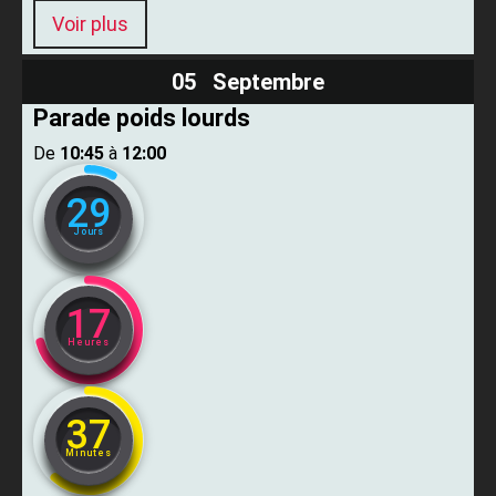
Voir plus
05 Septembre
Parade poids lourds
De ​
10:45
​ à ​
12:00
29
Jours
17
Heures
37
Minutes