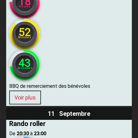
18
Heures
52
Minutes
42
Secondes
BBQ de remerciement des bénévoles
Voir plus
11 Septembre
Rando roller
De ​
20:30
​ à ​
23:00