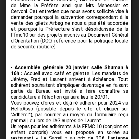
de Mme la Préfète ainsi que Mrs Menessier et
Cervoni. Cet entretien que nous avons sollicité vise à
demander pourquoi la subvention correspondant à la
vente des gilets Airbag ne nous a pas été accordée
et pourquoi la Préfecture s'est désolidarisée de la
Ffmc10 sur des projets inscrits au Document Général
d'Orientation (DGO, référence pour la politique locale
de sécurité routière).
•
Assemblée générale 20 janvier salle Shuman à
16h :
Accueil avec café et galette. Les mandats de
Jérémy, Fred et Laurent arrivent à échéance. Tout
adhérent souhaitant s'impliquer davantage en faisant
partie du Bureau est invité à faire connaître sa
candidature à l'élection qui aura lieu le 20/01.
Vous pouvez d'ores et déjà ré adhérer pour 2024 via
HelloAsso (possible depuis le site et cliquer sur
"Adhérer"), par courrier au moyen du formulaire reçu
par mail, ou lors de l'AG auprès de Laurent.
Un repas pour les adhérents à la FFMC 10 (conjoint et
enfant compris) vous est proposé en soirée au
restaurant « Le Sarrail » au prix de 20€. L’antenne